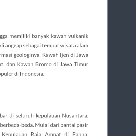
ingga memiliki banyak kawah vulkanik
di anggap sebagai tempat wisata alam
rmasi geologinya. Kawah Ijen di Jawa
at, dan Kawah Bromo di Jawa Timur
puler di Indonesia.
ebar di seluruh kepulauan Nusantara.
erbeda-beda. Mulai dari pantai pasir
. Kepulauan Raja Ampat di Papua,