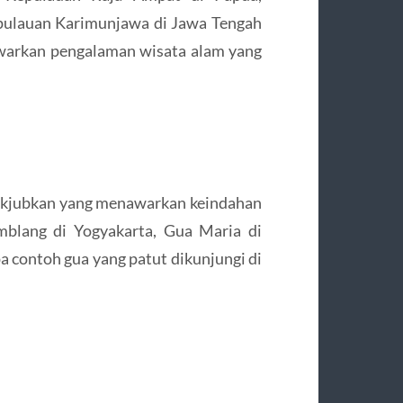
pulauan Karimunjawa di Jawa Tengah
warkan pengalaman wisata alam yang
akjubkan yang menawarkan keindahan
mblang di Yogyakarta, Gua Maria di
a contoh gua yang patut dikunjungi di