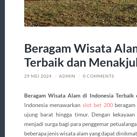
Beragam Wisata Alam
Terbaik dan Menakj
29 MEI 2024
/
ADMIN
/
0 COMMENTS
Beragam Wisata Alam di Indonesia Terbai
Indonesia menawarkan
slot bet 200
beragam 
ujung barat hingga timur. Dengan kekayaan
menjadi surga bagi para penggemar petualanga
beberapa jenis wisata alam yang dapat dinikmat