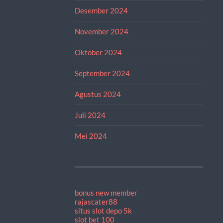
Desember 2024
November 2024
Oktober 2024
September 2024
Agustus 2024
Juli 2024
Mei 2024
bonus new member
rajascater88
situs slot depo 5k
slot bet 100