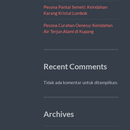
Pesona Pantai Semeti: Keindahan
Karang Kristal Lombok
Pesona Curahan Oenesu: Keindahan
Air Terjun Alami di Kupang
Recent Comments
Tidak ada komentar untuk ditampilkan.
Archives