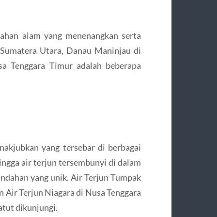
dahan alam yang menenangkan serta
i Sumatera Utara, Danau Maninjau di
sa Tenggara Timur adalah beberapa
nakjubkan yang tersebar di berbagai
ingga air terjun tersembunyi di dalam
eindahan yang unik. Air Terjun Tumpak
an Air Terjun Niagara di Nusa Tenggara
atut dikunjungi.