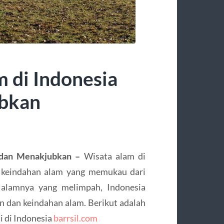
 di Indonesia
ubkan
k dan Menakjubkan –
Wisata alam di
keindahan alam yang memukau dari
 alamnya yang melimpah, Indonesia
n dan keindahan alam. Berikut adalah
i di Indonesia
barrsil.com