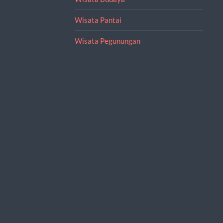
Wisata Pantai
Wisata Pegunungan