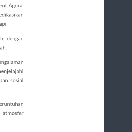
ient Agora,
edikasikan
api.
ah, dengan
ah.
engalaman
njelajahi
pan sosial
reruntuhan
atmosfer