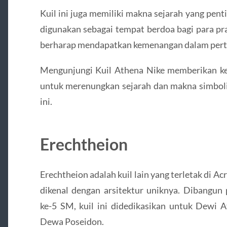
Kuil ini juga memiliki makna sejarah yang pent
digunakan sebagai tempat berdoa bagi para pra
berharap mendapatkan kemenangan dalam per
Mengunjungi Kuil Athena Nike memberikan k
untuk merenungkan sejarah dan makna simbolis
ini.
Erechtheion
Erechtheion adalah kuil lain yang terletak di Ac
dikenal dengan arsitektur uniknya. Dibangun
ke-5 SM, kuil ini didedikasikan untuk Dewi 
Dewa Poseidon.