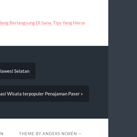
dang Berlangsung Di Sana
,
Tips Yang Harus
lawesi Selatan
asi Wisata terpopuler Penajaman Paser »
AN
THEME BY
ANDERS NORÉN
—