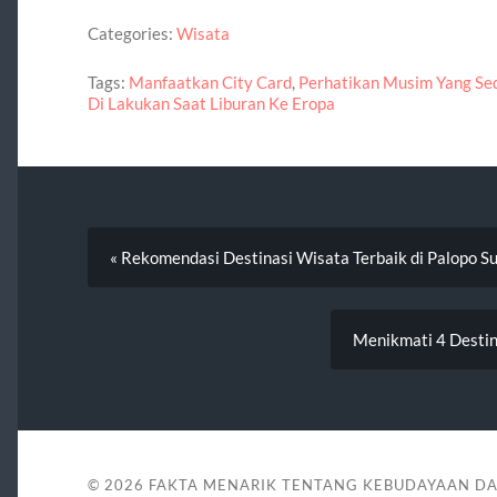
Categories:
Wisata
Tags:
Manfaatkan City Card
,
Perhatikan Musim Yang Se
Di Lakukan Saat Liburan Ke Eropa
« Rekomendasi Destinasi Wisata Terbaik di Palopo Su
Menikmati 4 Destin
© 2026
FAKTA MENARIK TENTANG KEBUDAYAAN D