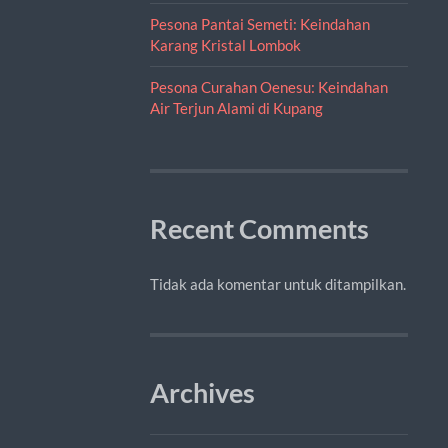
Pesona Pantai Semeti: Keindahan
Karang Kristal Lombok
Pesona Curahan Oenesu: Keindahan
Air Terjun Alami di Kupang
Recent Comments
Tidak ada komentar untuk ditampilkan.
Archives