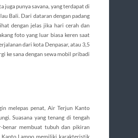
ta juga punya savana, yang terdapat di
Pulau Bali. Dari dataran dengan padang
hat dengan jelas jika hari cerah dan
ang foto yang luar biasa keren saat
erjalanan dari kota Denpasar, atau 3,5
rgi ke sana dengan sewa mobil pribadi
in melepas penat, Air Terjun Kanto
ungi. Suasana yang tenang di tengah
ar-benar membuat tubuh dan pikiran
, Kanto Lampo memiliki karakteristik