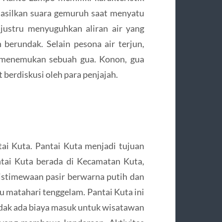
ghasilkan suara gemuruh saat menyatu
justru menyuguhkan aliran air yang
 berundak. Selain pesona air terjun,
 menemukan sebuah gua. Konon, gua
 berdiskusi oleh para penjajah.
ntai Kuta. Pantai Kuta menjadi tujuan
tai Kuta berada di Kecamatan Kuta,
eistimewaan pasir berwarna putih dan
u matahari tenggelam. Pantai Kuta ini
tidak ada biaya masuk untuk wisatawan