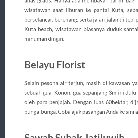
alias gratis. Hanya ada membayar parkir bag
wisatawan saat liburan ke pantai Kuta, seba
berselancar, berenang, serta jalan-jalan di tepi
Kuta beach, wisatawan biasanya duduk santai
minuman dingin.
Belayu Florist
Selain pesona air terjun, masih di kawasan 
sebuah gua. Konon, gua sepanjang 3m ini dulu
oleh para penjajah. Dengan luas 60hektar, dij
bunga-bunga. Coba ajak pasangan Anda ke sini a
Sawah Subak Jatiluwih