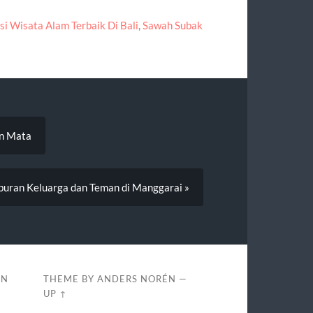
 Wisata Alam Terbaik Di Bali
,
Sawah Subak
an Mata
buran Keluarga dan Teman di Manggarai »
AN
THEME BY
ANDERS NORÉN
—
UP ↑