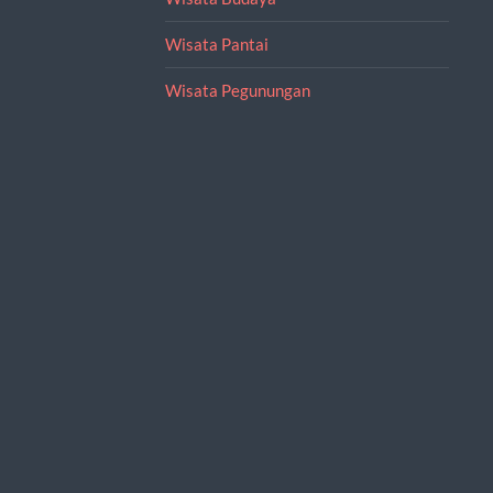
Wisata Pantai
Wisata Pegunungan